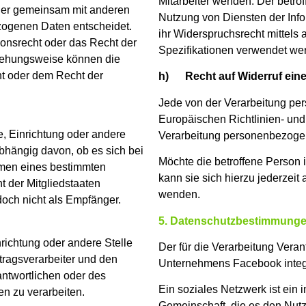
Mitarbeiter wenden. Der betro
 oder gemeinsam mit anderen
Nutzung von Diensten der Info
zogenen Daten entscheidet.
ihr Widerspruchsrecht mittels
ionsrecht oder das Recht der
Spezifikationen verwendet we
ziehungsweise können die
t oder dem Recht der
h) Recht auf Widerruf einer
Jede von der Verarbeitung pe
Europäischen Richtlinien- und
e, Einrichtung oder andere
Verarbeitung personenbezogene
bhängig davon, ob es sich bei
Möchte die betroffene Person 
ahmen eines bestimmten
kann sie sich hierzu jederzeit 
 der Mitgliedstaaten
wenden.
och nicht als Empfänger.
5. Datenschutzbestimmunge
inrichtung oder andere Stelle
Der für die Verarbeitung Veran
tragsverarbeiter und den
Unternehmens Facebook integri
antwortlichen oder des
Ein soziales Netzwerk ist ein i
n zu verarbeiten.
Gemeinschaft, die es den Nutz