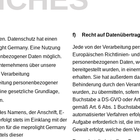
f) Recht auf Datenübertrag
en. Datenschutz hat einen
Jede von der Verarbeitung pe
ight Germany. Eine Nutzung
Europäischen Richtlinien- und
nenbezogener Daten möglich.
personenbezogenen Daten, wel
Unternehmens über unsere
bereitgestellt wurden, in ein
 Verarbeitung
erhalten. Sie hat außerdem d
beitung personenbezogener
Behinderung durch den Verant
eine gesetzliche Grundlage,
wurden, zu übermitteln, sofern
Buchstabe a DS-GVO oder Art.
n.
gemäß Art. 6 Abs. 1 Buchstabe
es Namens, der Anschrift, E-
automatisierter Verfahren erfo
olgt stets im Einklang mit der
Aufgabe erforderlich ist, die i
n für die meprolight Germany
Gewalt erfolgt, welche dem Ve
els dieser