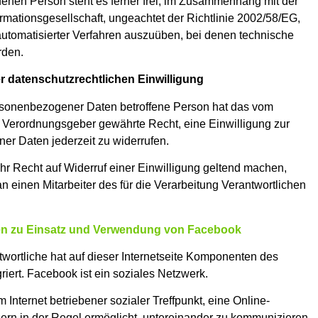
ffenen Person steht es ferner frei, im Zusammenhang mit der
rmationsgesellschaft, ungeachtet der Richtlinie 2002/58/EG,
 automatisierter Verfahren auszuüben, bei denen technische
rden.
 datenschutzrechtlichen Einwilligung
rsonenbezogener Daten betroffene Person hat das vom
 Verordnungsgeber gewährte Recht, eine Einwilligung zur
r Daten jederzeit zu widerrufen.
ihr Recht auf Widerruf einer Einwilligung geltend machen,
an einen Mitarbeiter des für die Verarbeitung Verantwortlichen
n zu Einsatz und Verwendung von Facebook
twortliche hat auf dieser Internetseite Komponenten des
ert. Facebook ist ein soziales Netzwerk.
m Internet betriebener sozialer Treffpunkt, eine Online-
ern in der Regel ermöglicht, untereinander zu kommunizieren