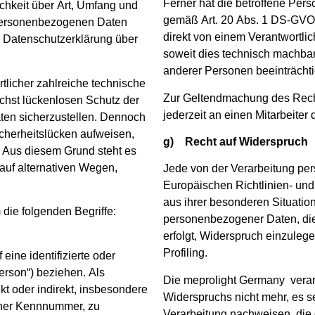
Ferner hat die betroffene Per
chkeit über Art, Umfang und
gemäß Art. 20 Abs. 1 DS-GVO 
 personenbezogenen Daten
direkt von einem Verantwortli
r Datenschutzerklärung über
soweit dies technisch machbar 
anderer Personen beeinträchti
tlicher zahlreiche technische
Zur Geltendmachung des Recht
hst lückenlosen Schutz der
jederzeit an einen Mitarbeite
ten sicherzustellen. Dennoch
cherheitslücken aufweisen,
g) Recht auf Widerspruch
. Aus diesem Grund steht es
auf alternativen Wegen,
Jede von der Verarbeitung pe
Europäischen Richtlinien- un
aus ihrer besonderen Situation
die folgenden Begriffe:
personenbezogener Daten, die
erfolgt, Widerspruch einzulege
Profiling.
eine identifizierte oder
Person“) beziehen. Als
Die meprolight Germany verar
ekt oder indirekt, insbesondere
Widerspruchs nicht mehr, es s
iner Kennnummer, zu
Verarbeitung nachweisen, die 