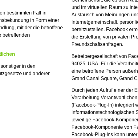
und im virtuellen Raum zu int
 den bestimmten Fall in
Austausch von Meinungen und 
ensbekundung in Form einer
Internetgemeinschaft, persön
dlung, mit der die betroffene
bereitzustellen. Facebook er
e betreffenden
die Erstellung von privaten P
Freundschaftsanfragen.
tlichen
Betreibergesellschaft von Fac
94025, USA. Für die Verarbei
sonstiger in den
eine betroffene Person außerh
utzgesetze und anderer
Grand Canal Square, Grand Can
Durch jeden Aufruf einer der Ei
Verarbeitung Verantwortliche
(Facebook-Plug-In) integriert 
informationstechnologischen S
jeweilige Facebook-Komponent
Facebook-Komponente von Fac
Facebook-Plug-Ins kann unter 