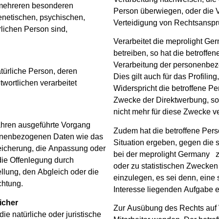
 mehreren besonderen
Person überwiegen, oder die 
enetischen, psychischen,
Verteidigung von Rechtsanspr
ürlichen Person sind,
Verarbeitet die meprolight 
betreiben, so hat die betroffe
Verarbeitung der personenbe
natürliche Person, deren
Dies gilt auch für das Profilin
wortlichen verarbeitet
Widerspricht die betroffene P
Zwecke der Direktwerbung, so
nicht mehr für diese Zwecke ve
rfahren ausgeführte Vorgang
Zudem hat die betroffene Pers
onenbezogenen Daten wie das
Situation ergeben, gegen die 
peicherung, die Anpassung oder
bei der meprolight Germany z
ie Offenlegung durch
oder zu statistischen Zwecke
ellung, den Abgleich oder die
einzulegen, es sei denn, eine s
chtung.
Interesse liegenden Aufgabe er
icher
Zur Ausübung des Rechts auf W
die natürliche oder juristische