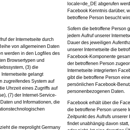
locale=de_DE abgerufen werde
Facebook Kenntnis darüber, we
betroffene Person besucht wir
Sofern die betroffene Person g
jedem Aufruf unserer Internet
ruf der Internetseite durch
Dauer des jeweiligen Aufenthal
 Reihe von allgemeinen Daten
unserer Internetseite die betr
n werden in den Logfiles des
Facebook-Komponente gesamm
eten Browsertypen und
der betroffenen Person zugeord
ebssystem, (3) die
Internetseite integrierten Face
 Internetseite gelangt
gibt die betroffene Person ei
in zugreifendes System auf
persönlichen Facebook-Benutz
ie Uhrzeit eines Zugriffs auf
personenbezogenen Daten.
e), (7) der Internet-Service-
 Daten und Informationen, die
Facebook erhält über die Fac
ationstechnologischen
die betroffene Person unsere I
Zeitpunkt des Aufrufs unserer I
findet unabhängig davon statt
 zieht die meprolight Germany